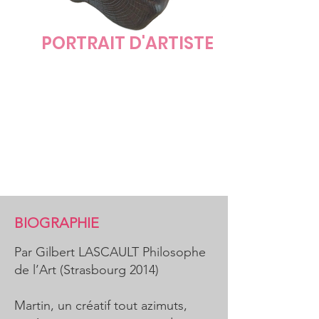
PORTRAIT D'ARTISTE
Franck
MARTIN
BIOGRAPHIE
Par Gilbert LASCAULT Philosophe
de l’Art (Strasbourg 2014)
Martin, un créatif tout azimuts,