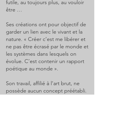
futile, au toujours plus, au vouloir
être …
Ses créations ont pour objectif de
garder un lien avec le vivant et la
nature. « Créer c’est me libérer et
ne pas être écrasé par le monde et
les systèmes dans lesquels on
évolue. C’est contenir un rapport
poétique au monde ».
Son travail, affilié à l’art brut, ne
possède aucun concept préétabli.
L’improvisation lui donne un élan
de liberté où le surgissement d’un
fait et d’une idée devient
intéressant. Dans ce processus de
création, c’est le geste qui fait